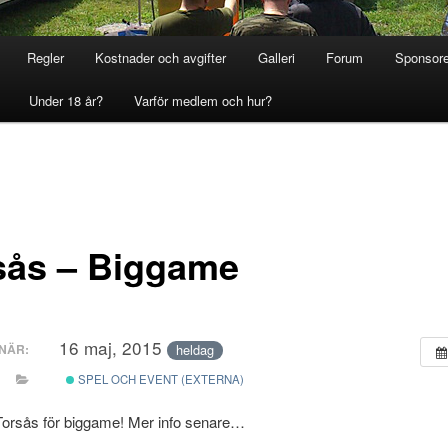
Regler
Kostnader och avgifter
Galleri
Forum
Sponsore
Under 18 år?
Varför medlem och hur?
sås – Biggame
16 maj, 2015
heldag
NÄR:
SPEL OCH EVENT (EXTERNA)
Torsås för biggame! Mer info senare…