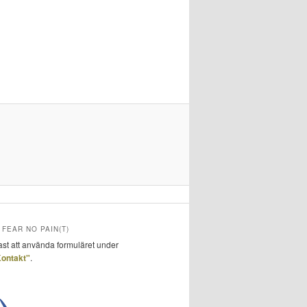
FEAR NO PAIN(T)
ast att använda formuläret under
ontakt"
.