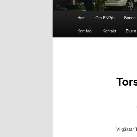
Huvudmeny
Hem
Om FNP(t)
Banan
Hoppa
Hoppa
Kort faq:
Kontakt
Event
till
till
primärt
sekundärt
innehåll
innehåll
Tor
Vi gästar 