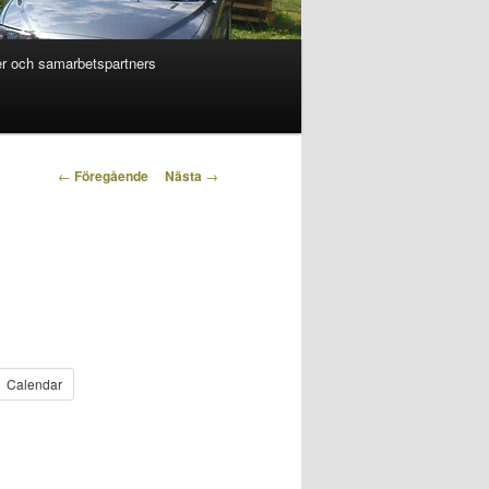
r och samarbetspartners
Inläggsnavigering
←
Föregående
Nästa
→
Calendar