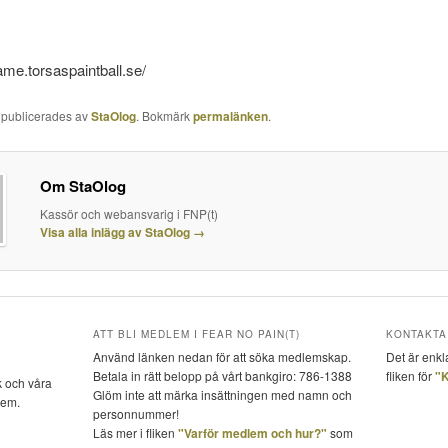
game.torsaspaintball.se/
g publicerades av
StaOlog
. Bokmärk
permalänken
.
Om StaOlog
Kassör och webansvarig i FNP(t)
Visa alla inlägg av StaOlog
→
ATT BLI MEDLEM I FEAR NO PAIN(T)
KONTAKTA 
Använd länken nedan för att söka medlemskap.
Det är enkl
Betala in rätt belopp på vårt bankgiro: 786-1388
fliken för
"K
k och våra
Glöm inte att märka insättningen med namn och
dem.
personnummer!
Läs mer i fliken
"Varför medlem och hur?"
som