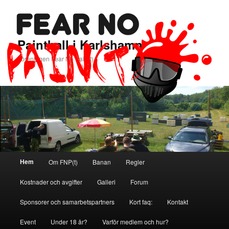
Paintball i Karlshamn
Föreningen Fear No Pain(t)
Huvudmeny
Hem
Om FNP(t)
Banan
Regler
Hoppa
Hoppa
Kostnader och avgifter
Galleri
Forum
till
till
Sponsorer och samarbetspartners
Kort faq:
Kontakt
primärt
sekundärt
Event
Under 18 år?
Varför medlem och hur?
innehåll
innehåll