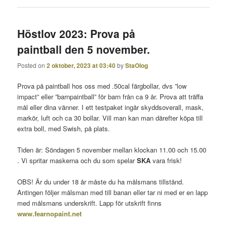
Höstlov 2023: Prova på
paintball den 5 november.
Posted on
2 oktober, 2023 at 03:40
by
StaOlog
Prova på paintball hos oss med .50cal färgbollar, dvs ”low
impact” eller ”barnpaintball” för barn från ca 9 år. Prova att träffa
mål eller dina vänner. I ett testpaket ingår skyddsoverall, mask,
markör, luft och ca 30 bollar. Vill man kan man därefter köpa till
extra boll, med Swish, på plats.
Tiden är: Söndagen 5 november mellan klockan 11.00 och 15.00
. Vi spritar maskerna och du som spelar
SKA
vara frisk!
OBS! Är du under 18 år måste du ha målsmans tillstånd.
Antingen följer målsman med till banan eller tar ni med er en lapp
med målsmans underskrift. Lapp för utskrift finns
www.fearnopaint.net