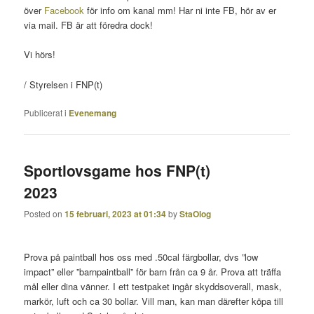
över
Facebook
för info om kanal mm! Har ni inte FB, hör av er
via mail. FB är att föredra dock!
Vi hörs!
/ Styrelsen i FNP(t)
Publicerat i
Evenemang
Sportlovsgame hos FNP(t)
2023
Posted on
15 februari, 2023 at 01:34
by
StaOlog
Prova på paintball hos oss med .50cal färgbollar, dvs ”low
impact” eller ”barnpaintball” för barn från ca 9 år. Prova att träffa
mål eller dina vänner. I ett testpaket ingår skyddsoverall, mask,
markör, luft och ca 30 bollar. Vill man, kan man därefter köpa till