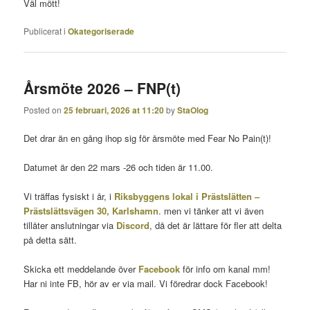
Väl mött!
Publicerat i
Okategoriserade
Årsmöte 2026 – FNP(t)
Posted on
25 februari, 2026 at 11:20
by
StaOlog
Det drar än en gång ihop sig för årsmöte med Fear No Pain(t)!
Datumet är den 22 mars -26 och tiden är 11.00.
Vi träffas fysiskt i år, i
Riksbyggens lokal i Prästslätten –
Prästslättsvägen 30, Karlshamn
. men vi tänker att vi även
tillåter anslutningar via
Discord
, då det är lättare för fler att delta
på detta sätt.
Skicka ett meddelande över
Facebook
för info om kanal mm!
Har ni inte FB, hör av er via mail. Vi föredrar dock Facebook!