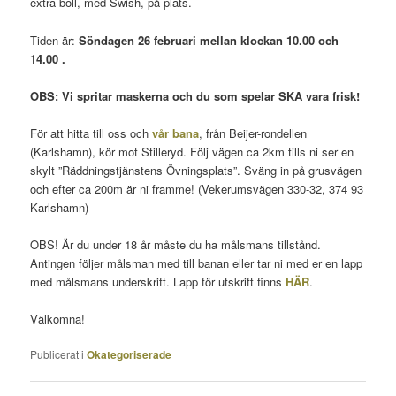
extra boll, med Swish, på plats.
Tiden är:
Söndagen 26 februari mellan klockan 10.00 och
14.00 .
OBS: Vi spritar maskerna och du som spelar SKA vara frisk!
För att hitta till oss och
vår bana
, från Beijer-rondellen
(Karlshamn), kör mot Stilleryd. Följ vägen ca 2km tills ni ser en
skylt ”Räddningstjänstens Övningsplats”. Sväng in på grusvägen
och efter ca 200m är ni framme! (Vekerumsvägen 330-32, 374 93
Karlshamn)
OBS! Är du under 18 år måste du ha målsmans tillstånd.
Antingen följer målsman med till banan eller tar ni med er en lapp
med målsmans underskrift. Lapp för utskrift finns
HÄR
.
Välkomna!
Publicerat i
Okategoriserade