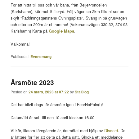
För att hitta till oss och vår bana, från Beijer-rondellen
(Karlshamn), kör mot Stilleryd. Följ vägen ca 2km tills ni ser en
skylt ”Räddningstjänstens Övningsplats”. Sväng in på grusvägen
och efter ca 200m är ni framme! (Vekerumsvägen 330-32, 374 93
Karlshamn) Karta på
Google Maps
.
Välkomna!
Publicerat i
Evenemang
Årsmöte 2023
Posted on
24 mars, 2023 at 07:22
by
StaOlog
Det har blivit dags för årsmöte igen i FearNoPain(t)!
Datum/tid är satt till den 10 april klockan 16.00
Vi kör, liksom föregående år, årsmötet med hjälp av
Discord
. Det
är lättare för fler att delta på detta sätt. Skicka ett meddelande