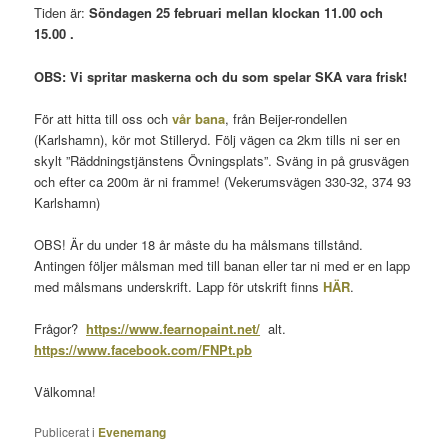
Tiden är:
Söndagen 25 februari mellan klockan 11.00 och
15.00 .
OBS: Vi spritar maskerna och du som spelar SKA vara frisk!
För att hitta till oss och
vår bana
, från Beijer-rondellen
(Karlshamn), kör mot Stilleryd. Följ vägen ca 2km tills ni ser en
skylt ”Räddningstjänstens Övningsplats”. Sväng in på grusvägen
och efter ca 200m är ni framme! (Vekerumsvägen 330-32, 374 93
Karlshamn)
OBS! Är du under 18 år måste du ha målsmans tillstånd.
Antingen följer målsman med till banan eller tar ni med er en lapp
med målsmans underskrift. Lapp för utskrift finns
HÄR
.
Frågor?
https://www.fearnopaint.net/
alt.
https://www.facebook.com/FNPt.pb
Välkomna!
Publicerat i
Evenemang