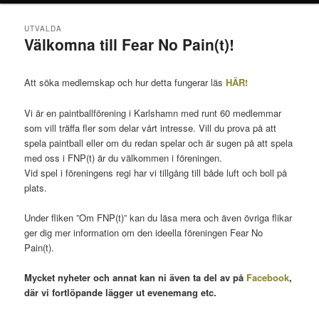
UTVALDA
Välkomna till Fear No Pain(t)!
Posted on
27 maj, 2012 at 11:07
by
StaOlog
Att söka medlemskap och hur detta fungerar läs
HÄR!
Vi är en paintballförening i Karlshamn med runt 60 medlemmar
som vill träffa fler som delar vårt intresse. Vill du prova på att
spela paintball eller om du redan spelar och är sugen på att spela
med oss i FNP(t) är du välkommen i föreningen.
Vid spel i föreningens regi har vi tillgång till både luft och boll på
plats.
Under fliken ”Om FNP(t)” kan du läsa mera och även övriga flikar
ger dig mer information om den ideella föreningen Fear No
Pain(t).
Mycket nyheter och annat kan ni även ta del av på
Facebook
,
där vi fortlöpande lägger ut evenemang etc.