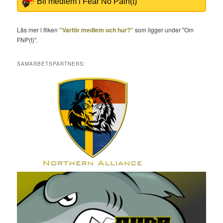
Bli medlem i Fear No Pain(t)
Läs mer i fliken
"Varför medlem och hur?"
som ligger under "Om
FNP(t)".
SAMARBETSPARTNERS: