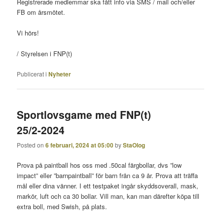
Registrerade medlemmar ska fått info via SMS / mail och/eller
FB om årsmötet.
Vi hörs!
/ Styrelsen i FNP(t)
Publicerat i
Nyheter
Sportlovsgame med FNP(t)
25/2-2024
Posted on
6 februari, 2024 at 05:00
by
StaOlog
Prova på paintball hos oss med .50cal färgbollar, dvs ”low
impact” eller ”barnpaintball” för barn från ca 9 år. Prova att träffa
mål eller dina vänner. I ett testpaket ingår skyddsoverall, mask,
markör, luft och ca 30 bollar. Vill man, kan man därefter köpa till
extra boll, med Swish, på plats.