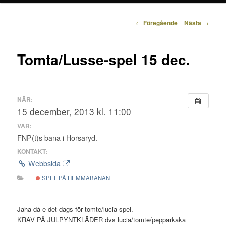
Inläggsnavigering
←
Föregående
Nästa
→
Tomta/Lusse-spel 15 dec.
NÄR:
15 december, 2013 kl. 11:00
VAR:
FNP(t)s bana i Horsaryd.
KONTAKT:
Webbsida
SPEL PÅ HEMMABANAN
Jaha då e det dags för tomte/lucia spel.
KRAV PÅ JULPYNTKLÄDER dvs lucia/tomte/pepparkaka