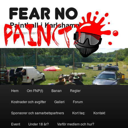
Paintball i Karlshamn
Föreningen Fear No Pain(t)
Huvudmeny
Hem
Om FNP(t)
Banan
Regler
Hoppa
Hoppa
Kostnader och avgifter
Galleri
Forum
till
till
Sponsorer och samarbetspartners
Kort faq:
Kontakt
primärt
sekundärt
Event
Under 18 år?
Varför medlem och hur?
innehåll
innehåll