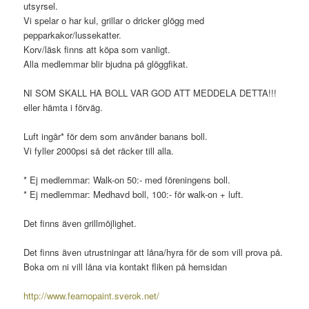
utsyrsel.
Vi spelar o har kul, grillar o dricker glögg med
pepparkakor/lussekatter.
Korv/läsk finns att köpa som vanligt.
Alla medlemmar blir bjudna på glöggfikat.
NI SOM SKALL HA BOLL VAR GOD ATT MEDDELA DETTA!!!
eller hämta i förväg.
Luft ingår* för dem som använder banans boll.
Vi fyller 2000psi så det räcker till alla.
* Ej medlemmar: Walk-on 50:- med föreningens boll.
* Ej medlemmar: Medhavd boll, 100:- för walk-on + luft.
Det finns även grillmöjlighet.
Det finns även utrustningar att låna/hyra för de som vill prova på.
Boka om ni vill låna via kontakt fliken på hemsidan
http://
www.fearnopaint.sverok.net/