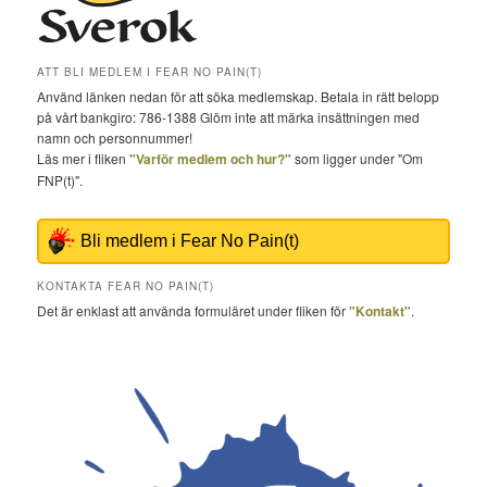
ATT BLI MEDLEM I FEAR NO PAIN(T)
Använd länken nedan för att söka medlemskap. Betala in rätt belopp
på vårt bankgiro: 786-1388 Glöm inte att märka insättningen med
namn och personnummer!
Läs mer i fliken
"Varför medlem och hur?"
som ligger under "Om
FNP(t)".
Bli medlem i Fear No Pain(t)
KONTAKTA FEAR NO PAIN(T)
Det är enklast att använda formuläret under fliken för
"Kontakt"
.