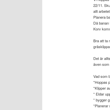
22/11. Skul
allt arbetet
Planera ba
Då banan b
Korv kommer
Bra att ta
gräsklipp
Det är all
även som n
Vad som b
*Hoppas på 
*Klipper av
* Eldar up
* bygger g
*Planerar 