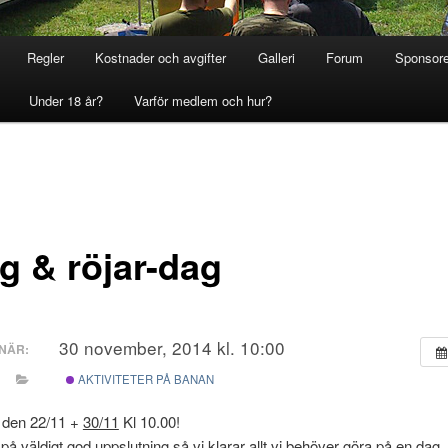
Regler
Kostnader och avgifter
Galleri
Forum
Sponsore
Under 18 år?
Varför medlem och hur?
g & röjar-dag
30 november, 2014 kl. 10:00
NÄR:
AKTIVITETER PÅ BANAN
j den 22/11 +
30/11
Kl 10.00!
på väldigt god uppslutning så vi klarar allt vi behöver göra på en dag