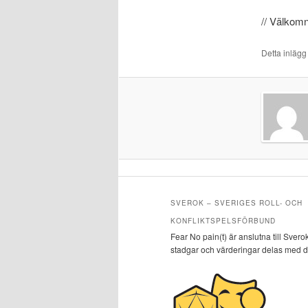
// Välkom
Detta inläg
SVEROK – SVERIGES ROLL- OCH
KONFLIKTSPELSFÖRBUND
Fear No pain(t) är anslutna till Svero
stadgar och värderingar delas med 