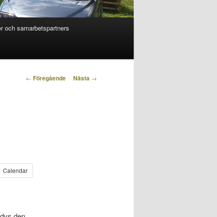
r och samarbetspartners
Inläggsnavigering
←
Föregående
Nästa
→
Calendar
, dvs den