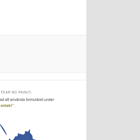
FEAR NO PAIN(T)
ast att använda formuläret under
ontakt"
.