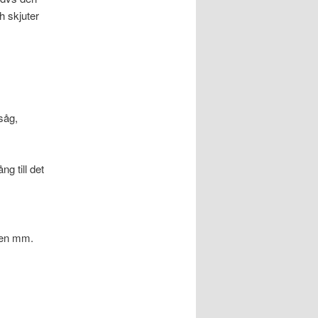
ch skjuter
såg,
g till det
rnen mm.