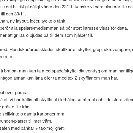
le det bli riktigt dåligt väder den 22/11, kanske vi bara planerar lite o
 till den 30/11.
nan, ny layout, idéer, tycke o tänk.
erör alla spelare/medlemmar, så bör stort intresse visas för detta.
 att grillas o bjudas på till dem som hjälper till.
 med: Handskar/arbetskläder, skottkärra, skyffel, grep, skruvdragare, 
are m.m.
tså bra om man kan ta med spade/skyffel div verktyg om man har tillgån
ågon annan kan låna eller ta med tex 2 skyfflar om man har.
ehöver göras:
att vi har träflis att skyffla ut i lerhålen samt runt och i de stora vä
 gräs o lite träd.
p spillvirke o gamla kartonger mm.
runden/platser till mer värn.
safen med bänkar + tak-möjlighet.