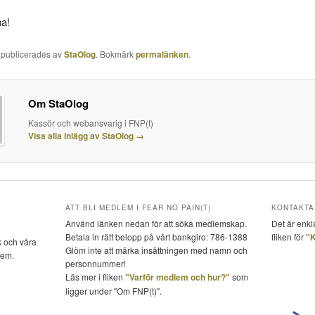
na!
g publicerades av
StaOlog
. Bokmärk
permalänken
.
Om StaOlog
Kassör och webansvarig i FNP(t)
Visa alla inlägg av StaOlog
→
ATT BLI MEDLEM I FEAR NO PAIN(T)
KONTAKTA 
Använd länken nedan för att söka medlemskap.
Det är enkl
Betala in rätt belopp på vårt bankgiro: 786-1388
fliken för
"K
k och våra
Glöm inte att märka insättningen med namn och
dem.
personnummer!
Läs mer i fliken
"Varför medlem och hur?"
som
ligger under "Om FNP(t)".