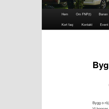
Huvudmeny
Hem
Om FNP(t)
Banan
Hoppa
Hoppa
Kort faq:
Kontakt
Event
till
till
primärt
sekundärt
innehåll
innehåll
Byg
Bygg o rö
Vi hoppas 