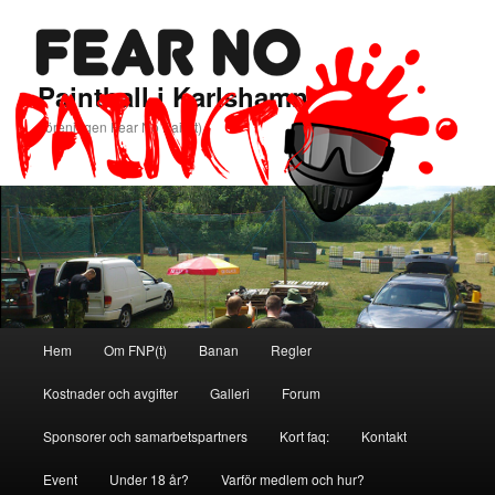
Paintball i Karlshamn
Föreningen Fear No Pain(t)
Huvudmeny
Hem
Om FNP(t)
Banan
Regler
Hoppa
Hoppa
Kostnader och avgifter
Galleri
Forum
till
till
Sponsorer och samarbetspartners
Kort faq:
Kontakt
primärt
sekundärt
Event
Under 18 år?
Varför medlem och hur?
innehåll
innehåll