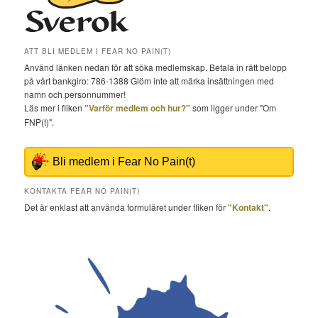
ATT BLI MEDLEM I FEAR NO PAIN(T)
Använd länken nedan för att söka medlemskap. Betala in rätt belopp
på vårt bankgiro: 786-1388 Glöm inte att märka insättningen med
namn och personnummer!
Läs mer i fliken
"Varför medlem och hur?"
som ligger under "Om
FNP(t)".
Bli medlem i Fear No Pain(t)
KONTAKTA FEAR NO PAIN(T)
Det är enklast att använda formuläret under fliken för
"Kontakt"
.