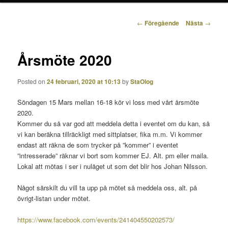
Inläggsnavigering
←
Föregående
Nästa
→
Årsmöte 2020
Posted on
24 februari, 2020 at 10:13
by
StaOlog
Söndagen 15 Mars mellan 16-18 kör vi loss med vårt årsmöte
2020.
Kommer du så var god att meddela detta i eventet om du kan, så
vi kan beräkna tillräckligt med sittplatser, fika m.m. Vi kommer
endast att räkna de som trycker på ”kommer” i eventet
”intresserade” räknar vi bort som kommer EJ. Alt. pm eller maila.
Lokal att mötas i ser i nuläget ut som det blir hos Johan Nilsson.
Något särskilt du vill ta upp på mötet så meddela oss, alt. på
övrigt-listan under mötet.
https://www.facebook.com/events/241404550202573/