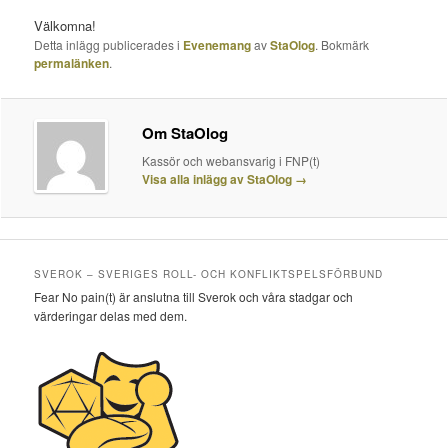
Välkomna!
Detta inlägg publicerades i
Evenemang
av
StaOlog
. Bokmärk
permalänken
.
Om StaOlog
Kassör och webansvarig i FNP(t)
Visa alla inlägg av StaOlog
→
SVEROK – SVERIGES ROLL- OCH KONFLIKTSPELSFÖRBUND
Fear No pain(t) är anslutna till Sverok och våra stadgar och
värderingar delas med dem.