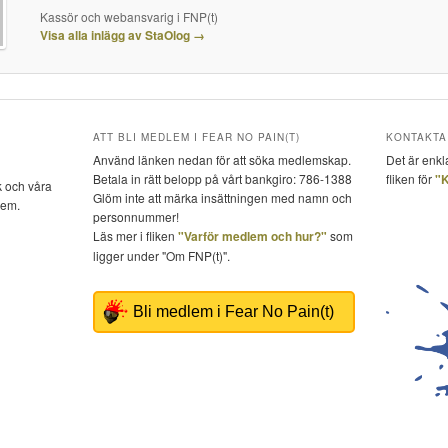
Kassör och webansvarig i FNP(t)
Visa alla inlägg av StaOlog
→
ATT BLI MEDLEM I FEAR NO PAIN(T)
KONTAKTA 
Använd länken nedan för att söka medlemskap.
Det är enkl
Betala in rätt belopp på vårt bankgiro: 786-1388
fliken för
"K
k och våra
Glöm inte att märka insättningen med namn och
dem.
personnummer!
Läs mer i fliken
"Varför medlem och hur?"
som
ligger under "Om FNP(t)".
Bli medlem i Fear No Pain(t)