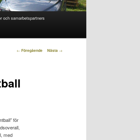
r och samarbetspartners
Inläggsnavigering
←
Föregående
Nästa
→
ball
tball” för
ddsoverall,
ll, med