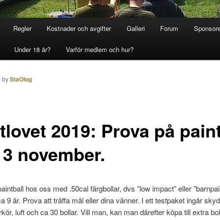
Regler
Kostnader och avgifter
Galleri
Forum
Sponsore
Under 18 år?
Varför medlem och hur?
3
by
StaOlog
tlovet 2019: Prova på paint
 3 november.
aintball hos oss med .50cal färgbollar, dvs ”low impact” eller ”barnpain
a 9 år. Prova att träffa mål eller dina vänner. I ett testpaket ingår sky
ör, luft och ca 30 bollar. Vill man, kan man därefter köpa till extra bo