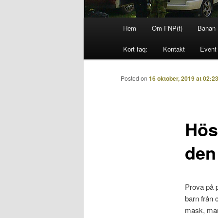
Huvudmeny
Hem
Om FNP(t)
Banan
Hoppa
Hoppa
Kort faq:
Kontakt
Event
till
till
primärt
sekundärt
Posted on
16 oktober, 2019 at 02:2
innehåll
innehåll
Hös
den
Prova på p
barn från c
mask, mark