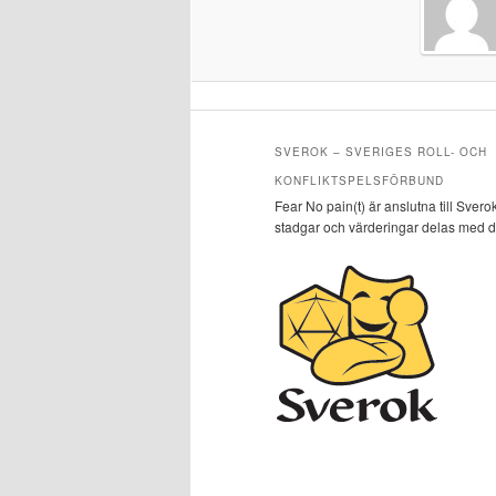
SVEROK – SVERIGES ROLL- OCH
KONFLIKTSPELSFÖRBUND
Fear No pain(t) är anslutna till Svero
stadgar och värderingar delas med 