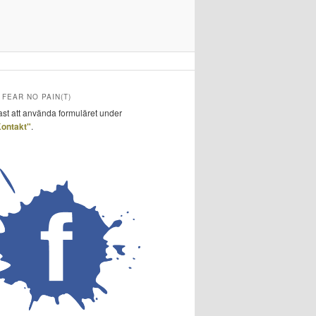
FEAR NO PAIN(T)
ast att använda formuläret under
ontakt"
.