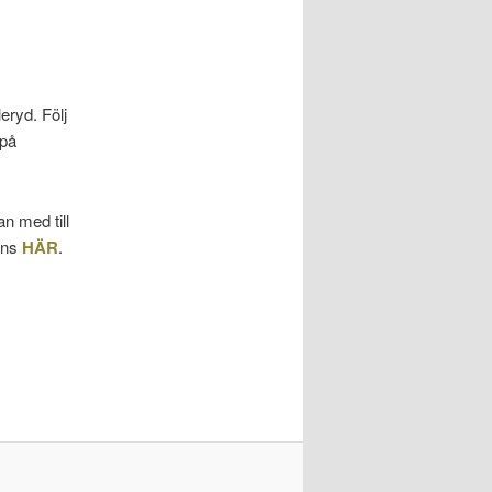
eryd. Följ
 på
n med till
inns
HÄR
.