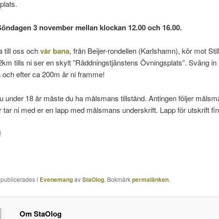
plats.
Söndagen 3 november mellan klockan 12.00 och 16.00.
ta till oss och
vår bana
, från Beijer-rondellen (Karlshamn), kör mot Still
km tills ni ser en skylt ”Räddningstjänstens Övningsplats”. Sväng in
 och efter ca 200m är ni framme!
 under 18 år måste du ha målsmans tillstånd. Antingen följer målsma
r tar ni med er en lapp med målsmans underskrift. Lapp för utskrift f
!
 publicerades i
Evenemang
av
StaOlog
. Bokmärk
permalänken
.
Om StaOlog