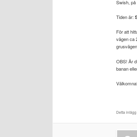
Swish, på 
Tiden är:
För att hit
vägen ca 2
grusvägen
OBS! Är du
banan elle
Välkomna
Detta inlägg