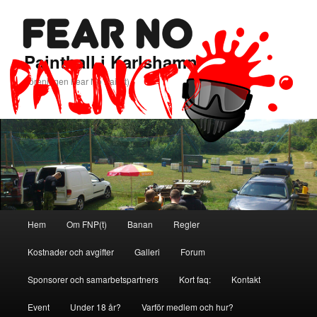
Paintball i Karlshamn
Föreningen Fear No Pain(t)
Huvudmeny
Hem
Om FNP(t)
Banan
Regler
Hoppa
Hoppa
Kostnader och avgifter
Galleri
Forum
till
till
Sponsorer och samarbetspartners
Kort faq:
Kontakt
primärt
sekundärt
Event
Under 18 år?
Varför medlem och hur?
innehåll
innehåll