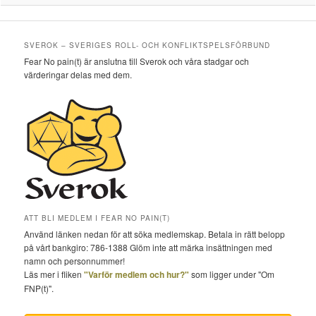
SVEROK – SVERIGES ROLL- OCH KONFLIKTSPELSFÖRBUND
Fear No pain(t) är anslutna till Sverok och våra stadgar och
värderingar delas med dem.
ATT BLI MEDLEM I FEAR NO PAIN(T)
Använd länken nedan för att söka medlemskap. Betala in rätt belopp
på vårt bankgiro: 786-1388 Glöm inte att märka insättningen med
namn och personnummer!
Läs mer i fliken
"Varför medlem och hur?"
som ligger under "Om
FNP(t)".