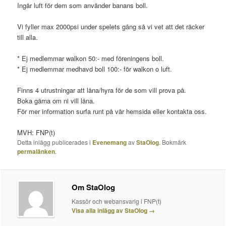
Ingår luft för dem som använder banans boll.
Vi fyller max 2000psi under spelets gång så vi vet att det räcker
till alla.
* Ej medlemmar walkon 50:- med föreningens boll.
* Ej medlemmar medhavd boll 100:- för walkon o luft.
Finns 4 utrustningar att låna/hyra för de som vill prova på.
Boka gärna om ni vill låna.
För mer information surfa runt på vår hemsida eller kontakta oss.
MVH: FNP(t)
Detta inlägg publicerades i
Evenemang
av
StaOlog
. Bokmärk
permalänken
.
Om StaOlog
Kassör och webansvarig i FNP(t)
Visa alla inlägg av StaOlog
→