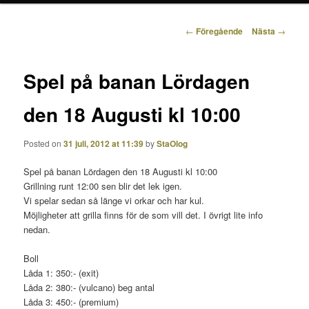
Inläggsnavigering
←
Föregående
Nästa
→
Spel på banan Lördagen
den 18 Augusti kl 10:00
Posted on
31 juli, 2012 at 11:39
by
StaOlog
Spel på banan Lördagen den 18 Augusti kl 10:00
Grillning runt 12:00 sen blir det lek igen.
Vi spelar sedan så länge vi orkar och har kul.
Möjligheter att grilla finns för de som vill det. I övrigt lite info
nedan.
Boll
Låda 1: 350:- (exit)
Låda 2: 380:- (vulcano) beg antal
Låda 3: 450:- (premium)