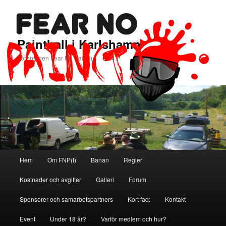
Paintball i Karlshamn
Föreningen Fear No Pain(t)
Huvudmeny
Hem
Om FNP(t)
Banan
Regler
Hoppa
Hoppa
Kostnader och avgifter
Galleri
Forum
till
till
Sponsorer och samarbetspartners
Kort faq:
Kontakt
primärt
sekundärt
Event
Under 18 år?
Varför medlem och hur?
innehåll
innehåll