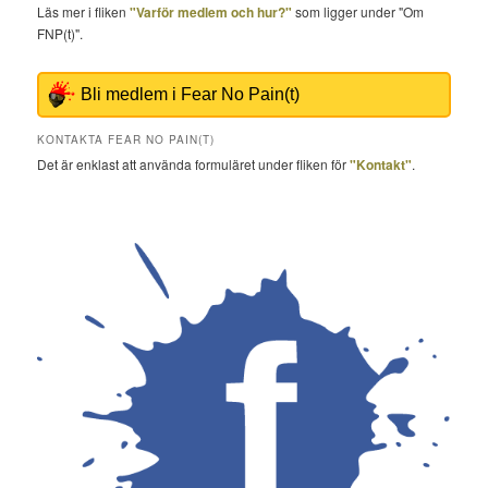
Läs mer i fliken
"Varför medlem och hur?"
som ligger under "Om
FNP(t)".
Bli medlem i Fear No Pain(t)
KONTAKTA FEAR NO PAIN(T)
Det är enklast att använda formuläret under fliken för
"Kontakt"
.