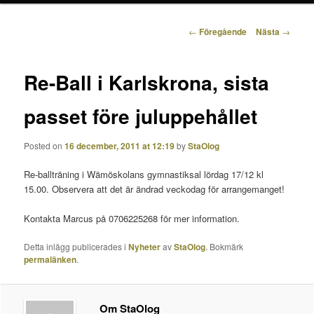
Inläggsnavigering
←
Föregående
Nästa
→
Re-Ball i Karlskrona, sista
passet före juluppehållet
Posted on
16 december, 2011 at 12:19
by
StaOlog
Re-ballträning i Wämöskolans gymnastiksal lördag 17/12 kl
15.00. Observera att det är ändrad veckodag för arrangemanget!
Kontakta Marcus på 0706225268 för mer information.
Detta inlägg publicerades i
Nyheter
av
StaOlog
. Bokmärk
permalänken
.
Om StaOlog