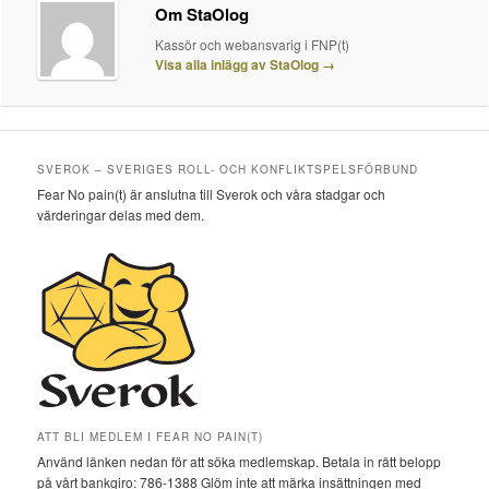
Om StaOlog
Kassör och webansvarig i FNP(t)
Visa alla inlägg av StaOlog
→
SVEROK – SVERIGES ROLL- OCH KONFLIKTSPELSFÖRBUND
Fear No pain(t) är anslutna till Sverok och våra stadgar och
värderingar delas med dem.
ATT BLI MEDLEM I FEAR NO PAIN(T)
Använd länken nedan för att söka medlemskap. Betala in rätt belopp
på vårt bankgiro: 786-1388 Glöm inte att märka insättningen med