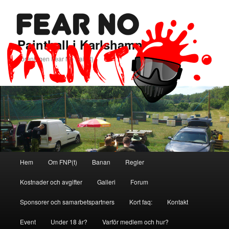
Paintball i Karlshamn
Föreningen Fear No Pain(t)
Huvudmeny
Hem
Om FNP(t)
Banan
Regler
Hoppa
Hoppa
Kostnader och avgifter
Galleri
Forum
till
till
Sponsorer och samarbetspartners
Kort faq:
Kontakt
primärt
sekundärt
Event
Under 18 år?
Varför medlem och hur?
innehåll
innehåll