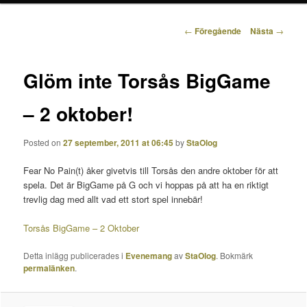
Inläggsnavigering
←
Föregående
Nästa
→
Glöm inte Torsås BigGame
– 2 oktober!
Posted on
27 september, 2011 at 06:45
by
StaOlog
Fear No Pain(t) åker givetvis till Torsås den andre oktober för att
spela. Det är BigGame på G och vi hoppas på att ha en riktigt
trevlig dag med allt vad ett stort spel innebär!
Torsås BigGame – 2 Oktober
Detta inlägg publicerades i
Evenemang
av
StaOlog
. Bokmärk
permalänken
.